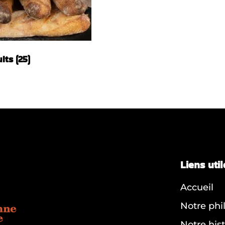
uits
(25)
Liens util
Accueil
Notre phi
Notre hist