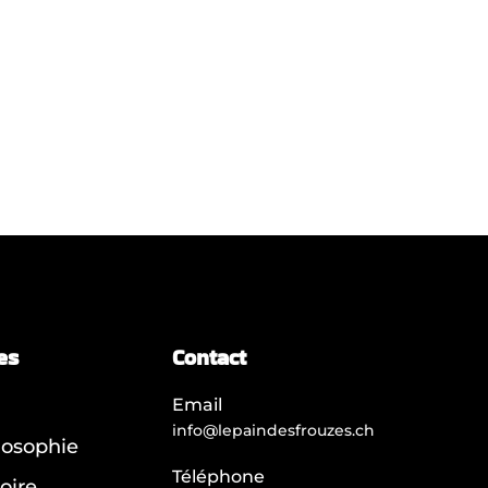
es
Contact
Email
info@lepaindesfrouzes.ch
losophie
Téléphone
oire