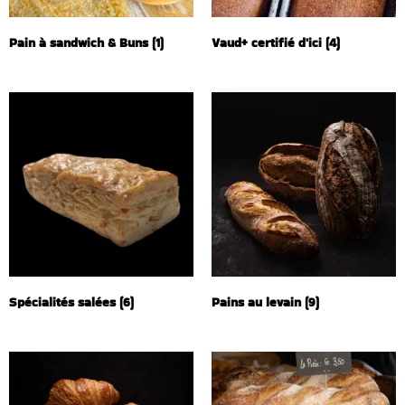
Pain à sandwich & Buns
(1)
Vaud+ certifié d'ici
(4)
Spécialités salées
(6)
Pains au levain
(9)