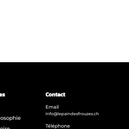
es
Contact
Email
info@lepaindesfrouzes.ch
losophie
Téléphone
oire