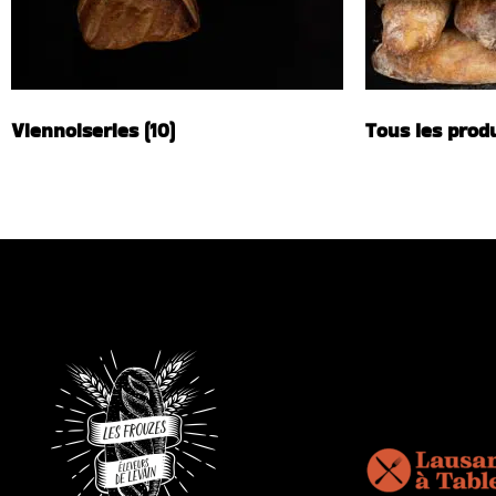
Viennoiseries
(10)
Tous les prod